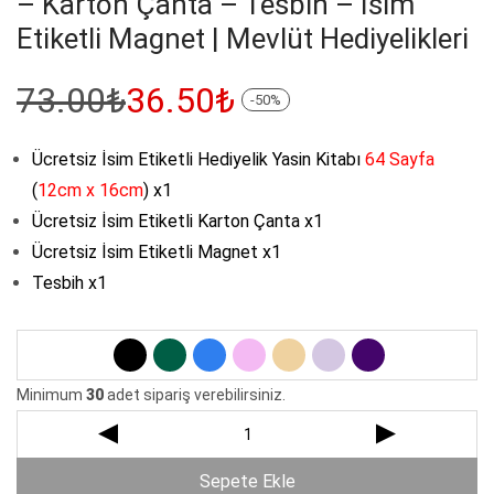
– Karton Çanta – Tesbih – İsim
Etiketli Magnet | Mevlüt Hediyelikleri
73.00
₺
36.50
₺
-
50
%
Orijinal
Şu
fiyat:
andaki
73.00₺.
fiyat:
36.50₺.
Ücretsiz İsim Etiketli Hediyelik Yasin Kitabı
64 Sayfa
(
12cm x 16cm
) x1
Ücretsiz İsim Etiketli Karton Çanta x1
Ücretsiz İsim Etiketli Magnet x1
Tesbih x1
Minimum
30
adet sipariş verebilirsiniz.
Sepete Ekle