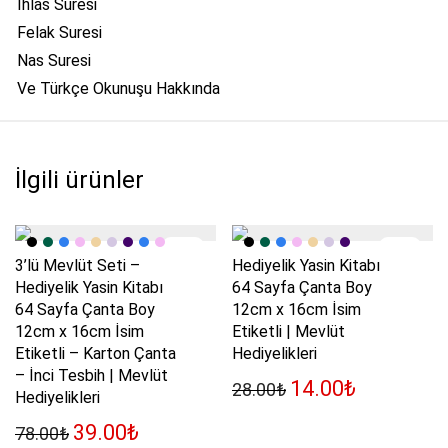
İhlas Suresi
Felak Suresi
Nas Suresi
Ve Türkçe Okunuşu Hakkında
İlgili ürünler
-
50
%
-
50
%
3’lü Mevlüt Seti –
Hediyelik Yasin Kitabı
Hediyelik Yasin Kitabı
64 Sayfa Çanta Boy
64 Sayfa Çanta Boy
12cm x 16cm İsim
12cm x 16cm İsim
Etiketli | Mevlüt
Etiketli – Karton Çanta
Hediyelikleri
– İnci Tesbih | Mevlüt
Orijinal fiyat: 28.00₺
Şu andaki fi
14.00
₺
28.00
₺
Hediyelikleri
Orijinal fiyat: 78.00₺.
Şu andaki fiyat: 39.00₺.
39.00
₺
78.00
₺