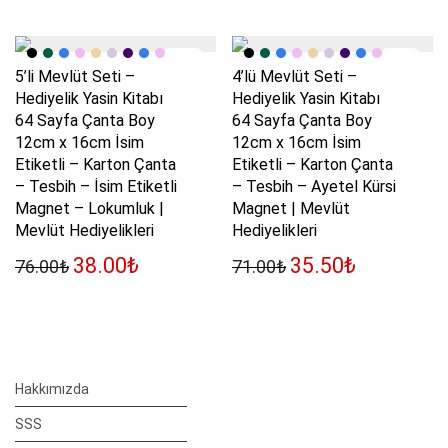
-
50
%
-
50
%
5’li Mevlüt Seti –
4’lü Mevlüt Seti –
Hediyelik Yasin Kitabı
Hediyelik Yasin Kitabı
64 Sayfa Çanta Boy
64 Sayfa Çanta Boy
12cm x 16cm İsim
12cm x 16cm İsim
Etiketli – Karton Çanta
Etiketli – Karton Çanta
– Tesbih – İsim Etiketli
– Tesbih – Ayetel Kürsi
Magnet – Lokumluk |
Magnet | Mevlüt
Mevlüt Hediyelikleri
Hediyelikleri
Orijinal fiyat: 76.00₺.
Şu andaki fiyat: 38.00₺.
Orijinal fiyat: 71.00₺
Şu andaki fi
38.00
₺
35.50
₺
76.00
₺
71.00
₺
Hakkımızda
SSS