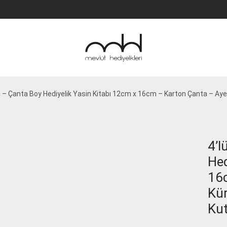
i – Çanta Boy Hediyelik Yasin Kitabı 12cm x 16cm – Karton Çanta – Aye
4’l
Hed
16c
Kür
Kut