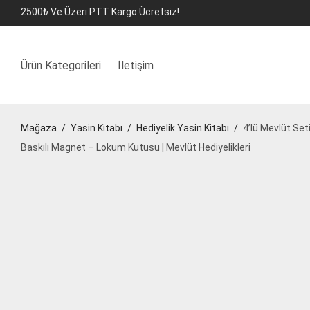
2500₺ Ve Üzeri PTT Kargo Ücretsiz!
Ürün Kategorileri
İletişim
Mağaza
/
Yasin Kitabı
/
Hediyelik Yasin Kitabı
/
4’lü Mevlüt Set
Baskılı Magnet – Lokum Kutusu | Mevlüt Hediyelikleri