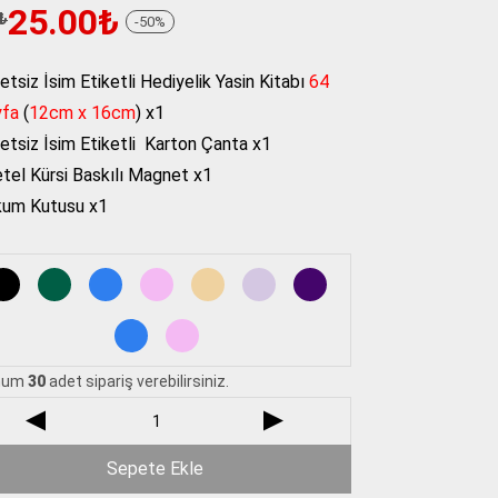
25.00
₺
₺
-
50
%
l
i
₺.
₺.
etsiz İsim Etiketli Hediyelik Yasin Kitabı
64
yfa
(
12cm x 16cm
) x1
etsiz İsim Etiketli Karton Çanta x1
tel Kürsi Baskılı Magnet x1
kum Kutusu x1
mum
30
adet sipariş verebilirsiniz.
Sepete Ekle