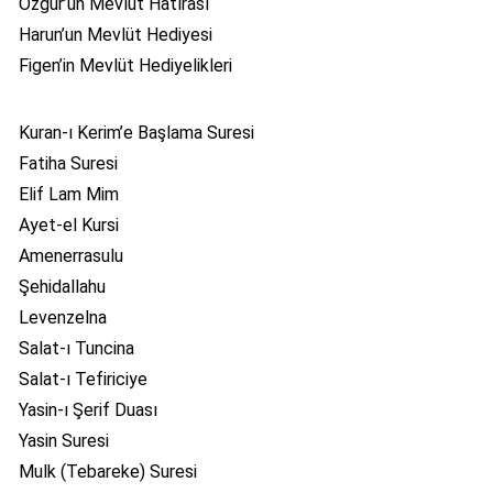
Ozgür’ün Mevlüt Hatırası
Harun’un Mevlüt Hediyesi
Figen’in Mevlüt Hediyelikleri
Kuran-ı Kerim’e Başlama Suresi
Fatiha Suresi
Elif Lam Mim
Ayet-el Kursi
Amenerrasulu
Şehidallahu
Levenzelna
Salat-ı Tuncina
Salat-ı Tefiriciye
Yasin-ı Şerif Duası
Yasin Suresi
Mulk (Tebareke) Suresi